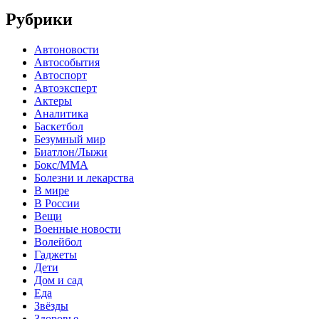
Рубрики
Автоновости
Автособытия
Автоспорт
Автоэксперт
Актеры
Аналитика
Баскетбол
Безумный мир
Биатлон/Лыжи
Бокс/MMA
Болезни и лекарства
В мире
В России
Вещи
Военные новости
Волейбол
Гаджеты
Дети
Дом и сад
Еда
Звёзды
Здоровье