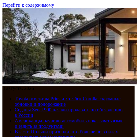
Перейти к содержимому
8 августа, 2026
Toyota освежила Prius и хэтчбек Corolla: скромные
обновки и подорожание
Седаны Senat 900 начали продавать по объявлению
в России
Американцы научили автомобиль показывать язык
и ездить за продуктами
Власти Польши признали, что больше не в силах