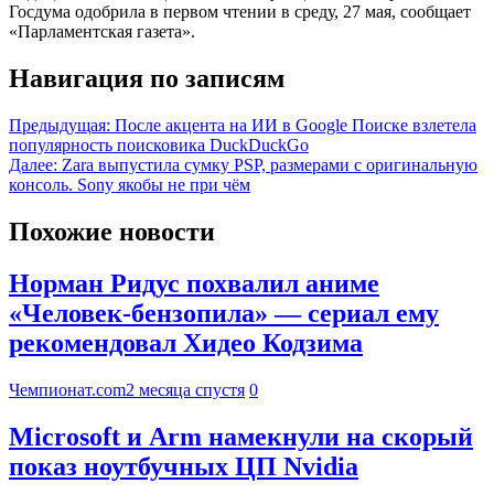
Госдума одобрила в первом чтении в среду, 27 мая, сообщает
«Парламентская газета».
Навигация по записям
Предыдущая:
После акцента на ИИ в Google Поиске взлетела
популярность поисковика DuckDuckGo
Далее:
Zara выпустила сумку PSP, размерами с оригинальную
консоль. Sony якобы не при чём
Похожие новости
Норман Ридус похвалил аниме
«Человек-бензопила» — сериал ему
рекомендовал Хидео Кодзима
Чемпионат.com
2 месяца спустя
0
Microsoft и Arm намекнули на скорый
показ ноутбучных ЦП Nvidia