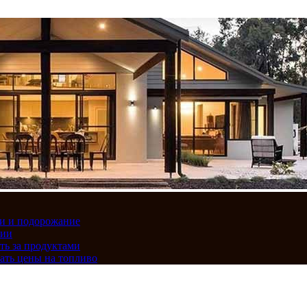
вки и подорожание
сии
ть за продуктами
ать цены на топливо