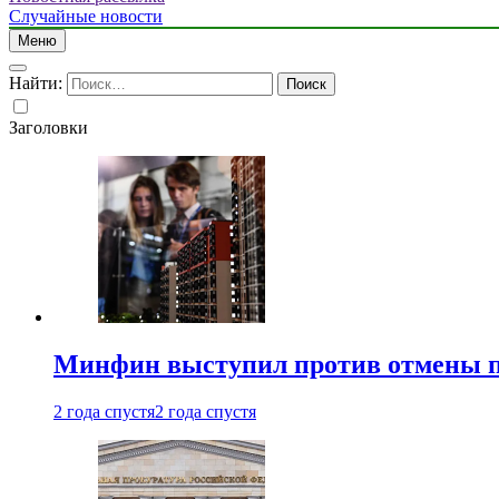
Случайные новости
Меню
Найти:
Заголовки
Минфин выступил против отмены пе
2 года спустя
2 года спустя