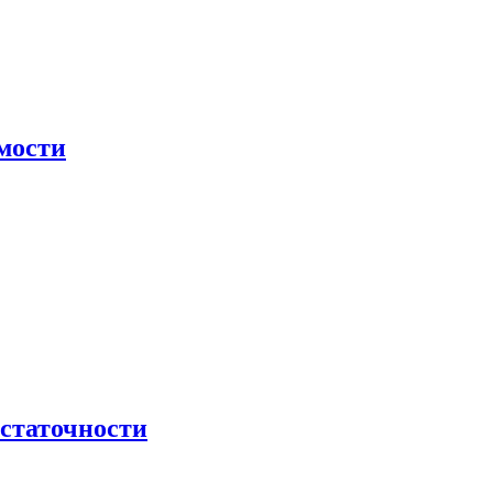
мости
остаточности