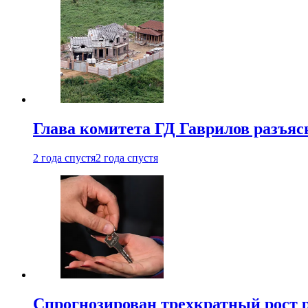
Глава комитета ГД Гаврилов разъяс
2 года спустя
2 года спустя
Спрогнозирован трехкратный рост 