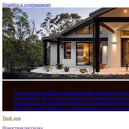
Перейти к содержимому
7 августа, 2026
Toyota освежила Prius и хэтчбек Corolla: скромные обно
Седаны Senat 900 начали продавать по объявлению в Рос
Американцы научили автомобиль показывать язык и езди
Власти Польши признали, что больше не в силах сдержив
Твой дом
Новостная рассылка