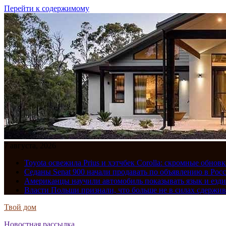
Перейти к содержимому
7 августа, 2026
Toyota освежила Prius и хэтчбек Corolla: скромные обно
Седаны Senat 900 начали продавать по объявлению в Рос
Американцы научили автомобиль показывать язык и езди
Власти Польши признали, что больше не в силах сдержив
Твой дом
Новостная рассылка