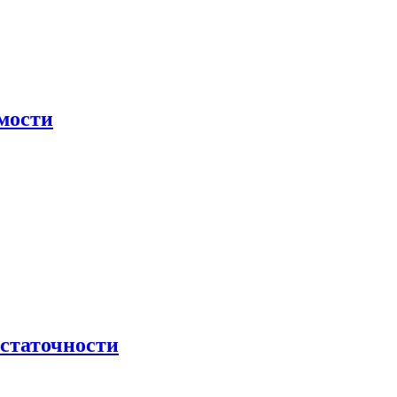
мости
остаточности