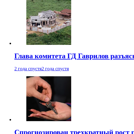
Глава комитета ГД Гаврилов разъяс
2 года спустя
2 года спустя
Спрогнозирован трехкратный рост 