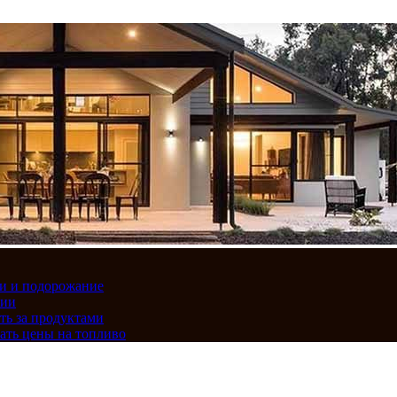
вки и подорожание
сии
ть за продуктами
ать цены на топливо