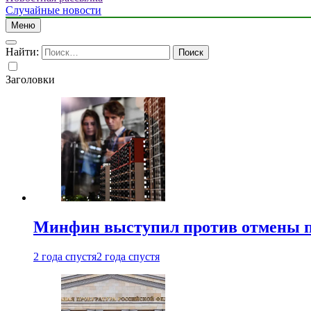
Случайные новости
Меню
Найти:
Заголовки
Минфин выступил против отмены пе
2 года спустя
2 года спустя