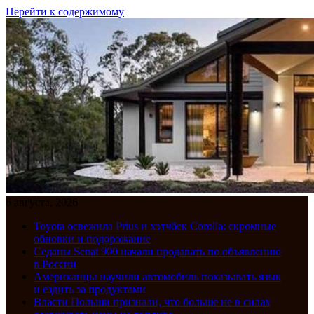
Перейти к содержимому
6 августа, 2026
Toyota освежила Prius и хэтчбек Corolla: скромные
обновки и подорожание
Седаны Senat 900 начали продавать по объявлению
в России
Американцы научили автомобиль показывать язык
и ездить за продуктами
Власти Польши признали, что больше не в силах