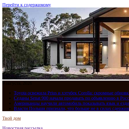
Перейти к содержимому
9 августа, 2026
Toyota освежила Prius и хэтчбек Corolla: скромные обно
Седаны Senat 900 начали продавать по объявлению в Рос
Американцы научили автомобиль показывать язык и езди
Власти Польши признали, что больше не в силах сдержив
Твой дом
Новостная рассылка