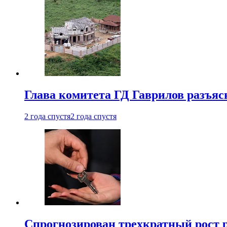
Глава комитета ГД Гаврилов разъяс
2 года спустя
2 года спустя
Спрогнозирован трехкратный рост 