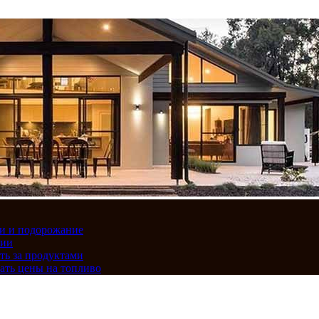
вки и подорожание
сии
ть за продуктами
ать цены на топливо