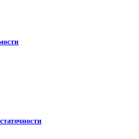
мости
остаточности