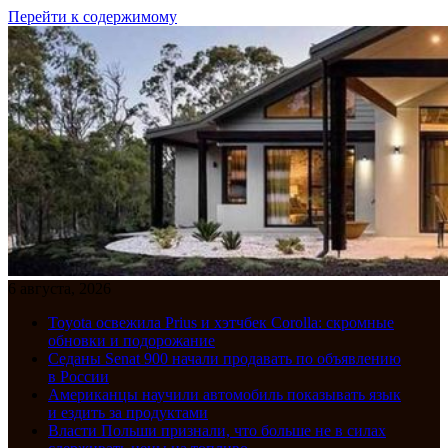
Перейти к содержимому
6 августа, 2026
Toyota освежила Prius и хэтчбек Corolla: скромные
обновки и подорожание
Седаны Senat 900 начали продавать по объявлению
в России
Американцы научили автомобиль показывать язык
и ездить за продуктами
Власти Польши признали, что больше не в силах