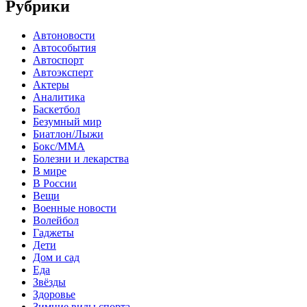
Рубрики
Автоновости
Автособытия
Автоспорт
Автоэксперт
Актеры
Аналитика
Баскетбол
Безумный мир
Биатлон/Лыжи
Бокс/MMA
Болезни и лекарства
В мире
В России
Вещи
Военные новости
Волейбол
Гаджеты
Дети
Дом и сад
Еда
Звёзды
Здоровье
Зимние виды спорта