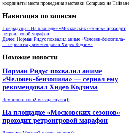
координаты места проведения выставки Computex на Тайване.
Навигация по записям
Предыдущая:
На площадке «Московских сезонов» проходит
ретроигровой марафон
Далее:
Норман Ридус похвалил аниме «Человек-бензопила»
— сериал ему рекомендовал Хидео Кодзима
Похожие новости
Норман Ридус похвалил аниме
«Человек-бензопила» — сериал ему
рекомендовал Хидео Кодзима
Чемпионат.com
2 месяца спустя
0
На площадке «Московских сезонов»
проходит ретроигровой марафон
Вечерняя Москва
2 месяца спустя
0