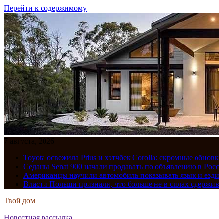
Перейти к содержимому
7 августа, 2026
Toyota освежила Prius и хэтчбек Corolla: скромные обно
Седаны Senat 900 начали продавать по объявлению в Рос
Американцы научили автомобиль показывать язык и езди
Власти Польши признали, что больше не в силах сдержив
Твой дом
Новостная рассылка