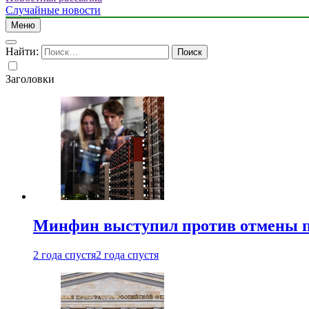
Случайные новости
Меню
Найти:
Заголовки
Минфин выступил против отмены пе
2 года спустя
2 года спустя