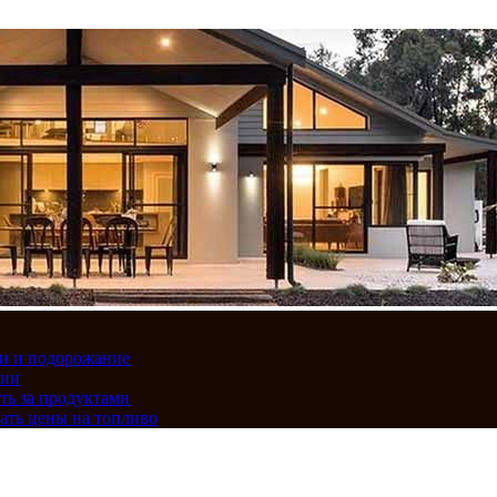
вки и подорожание
сии
ть за продуктами
ать цены на топливо