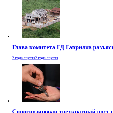
Глава комитета ГД Гаврилов разъяс
2 года спустя
2 года спустя
Спрогнозирован трехкратный рост 