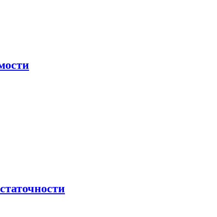
мости
остаточности