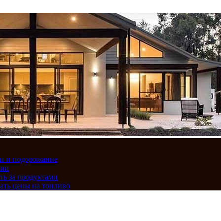
вки и подорожание
сии
ть за продуктами
ать цены на топливо