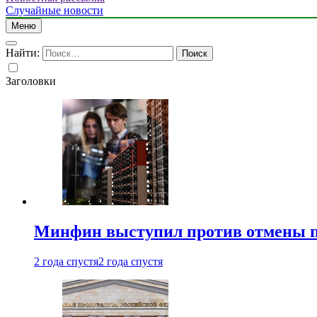
Случайные новости
Меню
Найти:
Заголовки
Минфин выступил против отмены пе
2 года спустя
2 года спустя