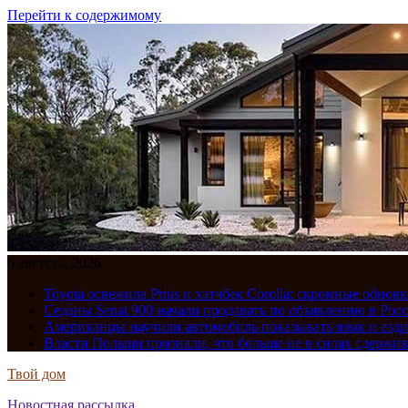
Перейти к содержимому
6 августа, 2026
Toyota освежила Prius и хэтчбек Corolla: скромные обно
Седаны Senat 900 начали продавать по объявлению в Рос
Американцы научили автомобиль показывать язык и езди
Власти Польши признали, что больше не в силах сдержив
Твой дом
Новостная рассылка