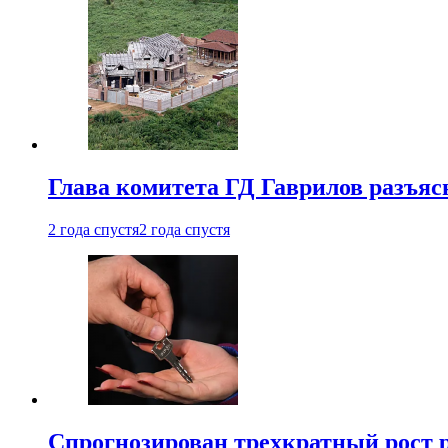
Глава комитета ГД Гаврилов разъяс
2 года спустя
2 года спустя
Спрогнозирован трехкратный рост 