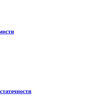
мости
остаточности