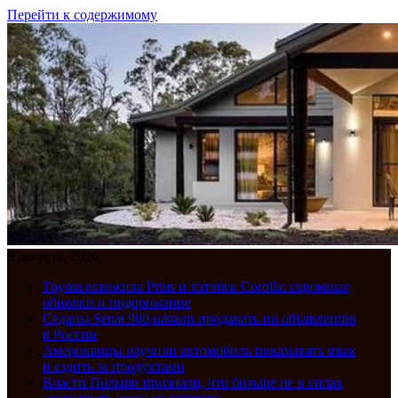
Перейти к содержимому
9 августа, 2026
Toyota освежила Prius и хэтчбек Corolla: скромные
обновки и подорожание
Седаны Senat 900 начали продавать по объявлению
в России
Американцы научили автомобиль показывать язык
и ездить за продуктами
Власти Польши признали, что больше не в силах