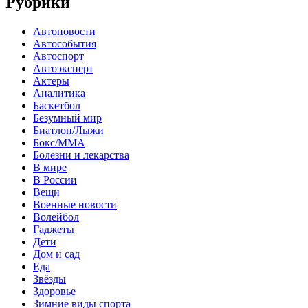
Рубрики
Автоновости
Автособытия
Автоспорт
Автоэксперт
Актеры
Аналитика
Баскетбол
Безумный мир
Биатлон/Лыжи
Бокс/MMA
Болезни и лекарства
В мире
В России
Вещи
Военные новости
Волейбол
Гаджеты
Дети
Дом и сад
Еда
Звёзды
Здоровье
Зимние виды спорта