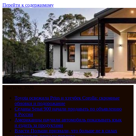
Перейти к содержимому
7 августа, 2026
Toyota освежила Prius и хэтчбек Corolla: скромные
обновки и подорожание
Седаны Senat 900 начали продавать по объявлению
в России
Американцы научили автомобиль показывать язык
и ездить за продуктами
Власти Польши признали, что больше не в силах