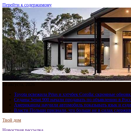
Перейти к содержимому
10 августа, 2026
Toyota освежила Prius и хэтчбек Corolla: скромные обно
Седаны Senat 900 начали продавать по объявлению в Рос
Американцы научили автомобиль показывать язык и езди
Власти Польши признали, что больше не в силах сдержив
Твой дом
Новостная рассылка