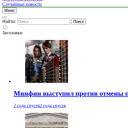
Случайные новости
Меню
Найти:
Заголовки
Минфин выступил против отмены пе
2 года спустя
2 года спустя