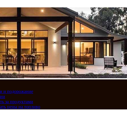
вки и подорожание
сии
ть за продуктами
ать цены на топливо