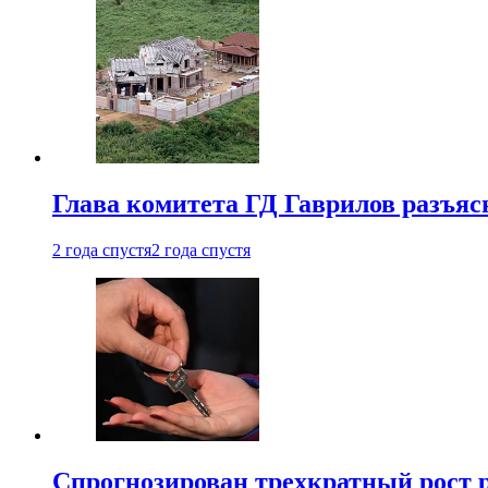
Глава комитета ГД Гаврилов разъяс
2 года спустя
2 года спустя
Спрогнозирован трехкратный рост 