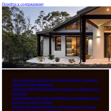
Перейти к содержимому
7 августа, 2026
Toyota освежила Prius и хэтчбек Corolla: скромные
обновки и подорожание
Седаны Senat 900 начали продавать по объявлению
в России
Американцы научили автомобиль показывать язык
и ездить за продуктами
Власти Польши признали, что больше не в силах