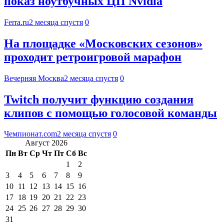
показ ноутбучных ЦП Nvidia
Ferra.ru
2 месяца спустя
0
На площадке «Московских сезонов»
проходит ретроигровой марафон
Вечерняя Москва
2 месяца спустя
0
Twitch получит функцию создания
клипов с помощью голосовой команды
Чемпионат.com
2 месяца спустя
0
Август 2026
Пн
Вт
Ср
Чт
Пт
Сб
Вс
1
2
3
4
5
6
7
8
9
10
11
12
13
14
15
16
17
18
19
20
21
22
23
24
25
26
27
28
29
30
31