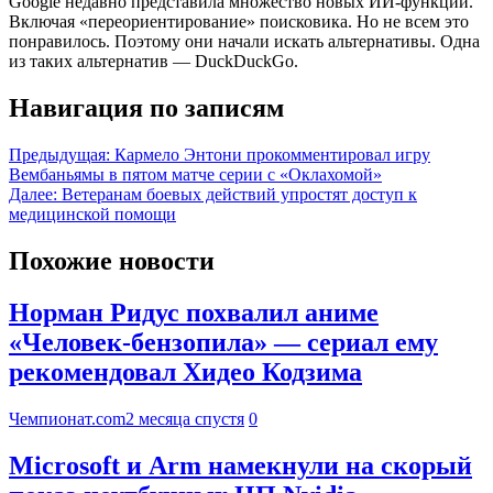
Google недавно представила множество новых ИИ-функций.
Включая «переориентирование» поисковика. Но не всем это
понравилось. Поэтому они начали искать альтернативы. Одна
из таких альтернатив — DuckDuckGo.
Навигация по записям
Предыдущая:
Кармело Энтони прокомментировал игру
Вембаньямы в пятом матче серии с «Оклахомой»
Далее:
Ветеранам боевых действий упростят доступ к
медицинской помощи
Похожие новости
Норман Ридус похвалил аниме
«Человек-бензопила» — сериал ему
рекомендовал Хидео Кодзима
Чемпионат.com
2 месяца спустя
0
Microsoft и Arm намекнули на скорый