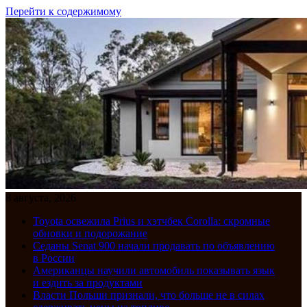
Перейти к содержимому
8 августа, 2026
Toyota освежила Prius и хэтчбек Corolla: скромные
обновки и подорожание
Седаны Senat 900 начали продавать по объявлению
в России
Американцы научили автомобиль показывать язык
и ездить за продуктами
Власти Польши признали, что больше не в силах