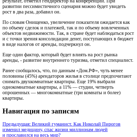
результат, отметил гендиректор на конференции. При
развитии пессимистичного сценария можно будет увидеть
рост в два раза, добавил он.
По словам Онищенко, увеличение показателя ожидается как
по объему сделок и платежей, так и по объему вовлеченных
объектов недвижимости. Так, в стране будет наблюдаться рост
и с точки зрения консолидации денег, поступающих в бюджет
в виде налогов от аренды, подчеркнул он.
Еще один фактор, который будет влиять на рост рынка
аренды, - развитие внутреннего туризма, отметил специалист.
Ранее сообщалось, что, по данным «Дом.РФ», чуть менее
половины (45%) арендаторов жилья в столице предпочитают
снимать двухкомнатные квартиры. Еще 19% выбрали
однокомнатные квартиры, а 11% — студии, четверть
опрошенных — многокомнатные (три комнаты и более)
квартиры.
Навигация по записям
Предыдущая:
Великий гуманист. Как Николай Пирогов
изменил медицину, спас жизни миллионам людей
и прославился на весь мир?