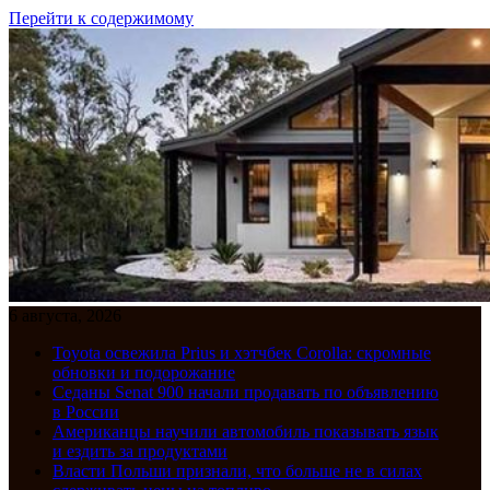
Перейти к содержимому
6 августа, 2026
Toyota освежила Prius и хэтчбек Corolla: скромные
обновки и подорожание
Седаны Senat 900 начали продавать по объявлению
в России
Американцы научили автомобиль показывать язык
и ездить за продуктами
Власти Польши признали, что больше не в силах