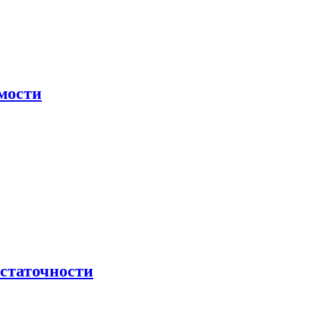
мости
остаточности