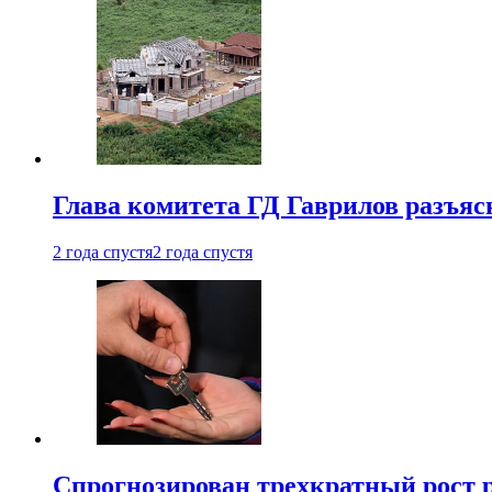
Глава комитета ГД Гаврилов разъяс
2 года спустя
2 года спустя
Спрогнозирован трехкратный рост 