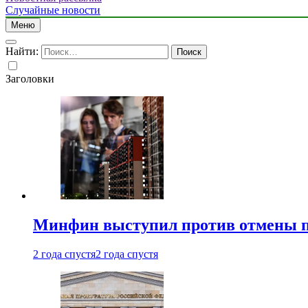
Случайные новости
Меню
Найти:
Заголовки
Минфин выступил против отмены пе
2 года спустя
2 года спустя