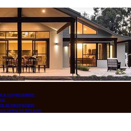
вки и подорожание
сии
ть за продуктами
ать цены на топливо