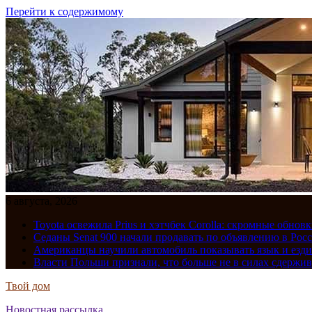
Перейти к содержимому
6 августа, 2026
Toyota освежила Prius и хэтчбек Corolla: скромные обно
Седаны Senat 900 начали продавать по объявлению в Рос
Американцы научили автомобиль показывать язык и езди
Власти Польши признали, что больше не в силах сдержив
Твой дом
Новостная рассылка