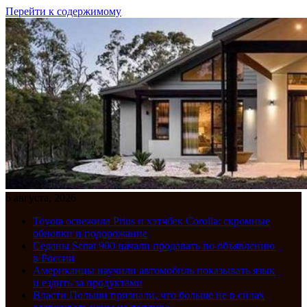
Перейти к содержимому
6 августа, 2026
Toyota освежила Prius и хэтчбек Corolla: скромные
обновки и подорожание
Седаны Senat 900 начали продавать по объявлению
в России
Американцы научили автомобиль показывать язык
и ездить за продуктами
Власти Польши признали, что больше не в силах