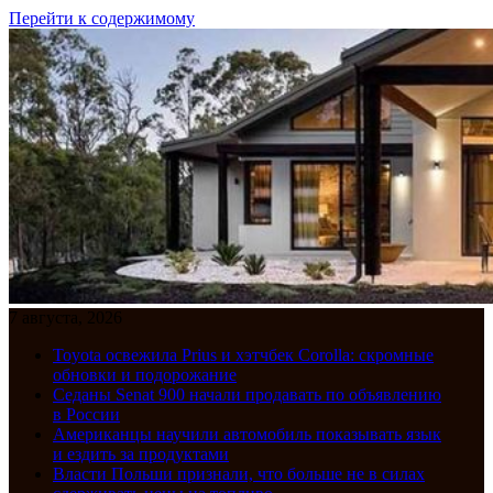
Перейти к содержимому
7 августа, 2026
Toyota освежила Prius и хэтчбек Corolla: скромные
обновки и подорожание
Седаны Senat 900 начали продавать по объявлению
в России
Американцы научили автомобиль показывать язык
и ездить за продуктами
Власти Польши признали, что больше не в силах