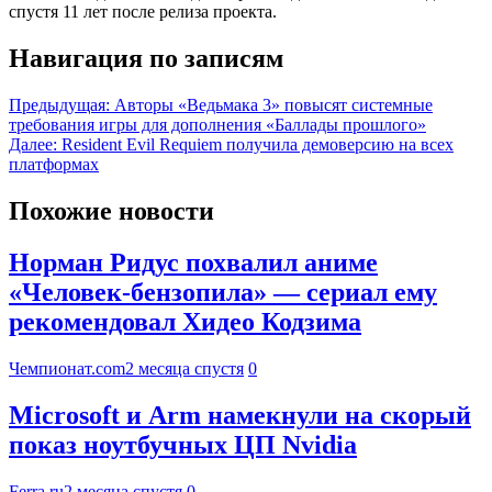
спустя 11 лет после релиза проекта.
Навигация по записям
Предыдущая:
Авторы «Ведьмака 3» повысят системные
требования игры для дополнения «Баллады прошлого»
Далее:
Resident Evil Requiem получила демоверсию на всех
платформах
Похожие новости
Норман Ридус похвалил аниме
«Человек-бензопила» — сериал ему
рекомендовал Хидео Кодзима
Чемпионат.com
2 месяца спустя
0
Microsoft и Arm намекнули на скорый
показ ноутбучных ЦП Nvidia
Ferra.ru
2 месяца спустя
0