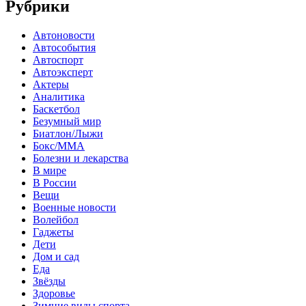
Рубрики
Автоновости
Автособытия
Автоспорт
Автоэксперт
Актеры
Аналитика
Баскетбол
Безумный мир
Биатлон/Лыжи
Бокс/MMA
Болезни и лекарства
В мире
В России
Вещи
Военные новости
Волейбол
Гаджеты
Дети
Дом и сад
Еда
Звёзды
Здоровье
Зимние виды спорта