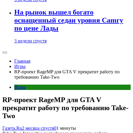
На рынок вышел богато
оснащенный седан уровня Camry
по цене Лады
3 недели спустя
Главная
Игры
RP-проект RageMP для GTA V прекратит работу по
требованию Take-Two
Игры
RP-проект RageMP для GTA V
прекратит работу по требованию Take-
Two
Газета.Ru
2 месяца спустя
0
1 минуты