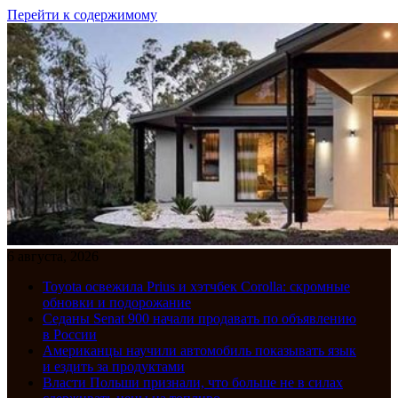
Перейти к содержимому
6 августа, 2026
Toyota освежила Prius и хэтчбек Corolla: скромные
обновки и подорожание
Седаны Senat 900 начали продавать по объявлению
в России
Американцы научили автомобиль показывать язык
и ездить за продуктами
Власти Польши признали, что больше не в силах