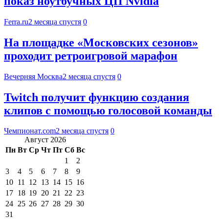
показ ноутбучных ЦП Nvidia
Ferra.ru
2 месяца спустя
0
На площадке «Московских сезонов»
проходит ретроигровой марафон
Вечерняя Москва
2 месяца спустя
0
Twitch получит функцию создания
клипов с помощью голосовой команды
Чемпионат.com
2 месяца спустя
0
Август 2026
Пн
Вт
Ср
Чт
Пт
Сб
Вс
1
2
3
4
5
6
7
8
9
10
11
12
13
14
15
16
17
18
19
20
21
22
23
24
25
26
27
28
29
30
31