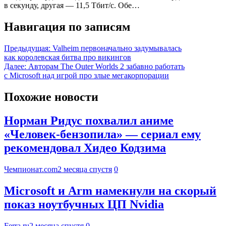
в секунду, другая — 11,5 Тбит/с. Обе…
Навигация по записям
Предыдущая:
Valheim первоначально задумывалась
как королевская битва про викингов
Далее:
Авторам The Outer Worlds 2 забавно работать
с Microsoft над игрой про злые мегакорпорации
Похожие новости
Норман Ридус похвалил аниме
«Человек-бензопила» — сериал ему
рекомендовал Хидео Кодзима
Чемпионат.com
2 месяца спустя
0
Microsoft и Arm намекнули на скорый
показ ноутбучных ЦП Nvidia
Ferra.ru
2 месяца спустя
0