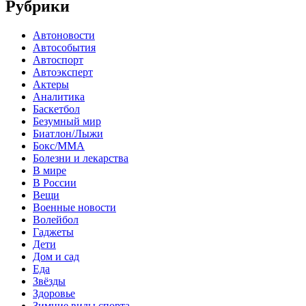
Рубрики
Автоновости
Автособытия
Автоспорт
Автоэксперт
Актеры
Аналитика
Баскетбол
Безумный мир
Биатлон/Лыжи
Бокс/MMA
Болезни и лекарства
В мире
В России
Вещи
Военные новости
Волейбол
Гаджеты
Дети
Дом и сад
Еда
Звёзды
Здоровье
Зимние виды спорта