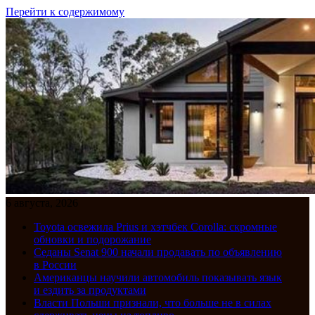
Перейти к содержимому
6 августа, 2026
Toyota освежила Prius и хэтчбек Corolla: скромные
обновки и подорожание
Седаны Senat 900 начали продавать по объявлению
в России
Американцы научили автомобиль показывать язык
и ездить за продуктами
Власти Польши признали, что больше не в силах