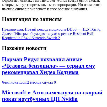
Одной из главных тем The Outer Worlds всегда были ужасы,
которые могут творить злые мегакорпорации. Но из-за этого
именно сиквел привлекает к себе больше внимания.
Навигация по записям
Предыдущая:
Новый рекорд мощности DDoS — 11,5 Тбит/с
Далее:
Геймеры обсуждают слухи о релизе Resident Evil
Requiem на PS4 и Nintendo Switch 2
Похожие новости
Норман Ридус похвалил аниме
«Человек-бензопила» — сериал ему
рекомендовал Хидео Кодзима
Чемпионат.com
2 месяца спустя
0
Microsoft и Arm намекнули на скорый
показ ноутбучных ЦП Nvidia