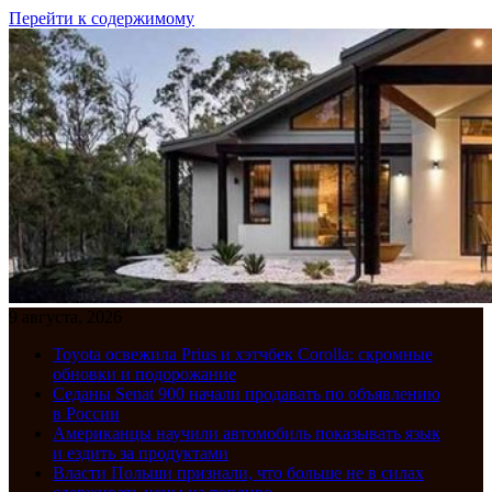
Перейти к содержимому
9 августа, 2026
Toyota освежила Prius и хэтчбек Corolla: скромные
обновки и подорожание
Седаны Senat 900 начали продавать по объявлению
в России
Американцы научили автомобиль показывать язык
и ездить за продуктами
Власти Польши признали, что больше не в силах