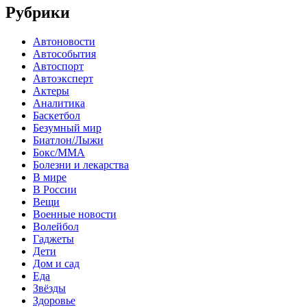
Рубрики
Автоновости
Автособытия
Автоспорт
Автоэксперт
Актеры
Аналитика
Баскетбол
Безумный мир
Биатлон/Лыжи
Бокс/MMA
Болезни и лекарства
В мире
В России
Вещи
Военные новости
Волейбол
Гаджеты
Дети
Дом и сад
Еда
Звёзды
Здоровье