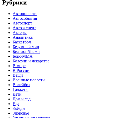
Рубрики
Автоновости
Автособытия
Автоспорт
Автоэксперт
Актеры
Аналитика
Баскетбол
Безумный мир
Биатлон/Лыжи
Бокс/MMA
Болезни и лекарства
В мире
В России
Вещи
Военные новости
Волейбол
Гаджеты
Дети
Дом и сад
Еда
Звёзды
Здоровье
Зимние виды спорта