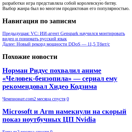
разработки игра представляла собой королевскую битву.
Выбор жанра был во многом продиктован его популярностью.
Навигация по записям
Предыдущая:
VC: ИИ-агент Genspark научился монтировать
видео и понимать русский язык
Далее:
Новый рекорд мощности DDoS — 11,5 Тбит/с
Похожие новости
Норман Ридус похвалил аниме
«Человек-бензопила» — сериал ему
рекомендовал Хидео Кодзима
Чемпионат.com
2 месяца спустя
0
Microsoft и Arm намекнули на скорый
показ ноутбучных ЦП Nvidia
Ferra.ru
2 месяца спустя
0