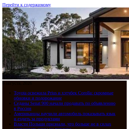
Перейти к содержимому
6 августа, 2026
Toyota освежила Prius и хэтчбек Corolla: скромные
обновки и подорожание
Седаны Senat 900 начали продавать по объявлению
в России
Американцы научили автомобиль показывать язык
и ездить за продуктами
Власти Польши признали, что больше не в силах