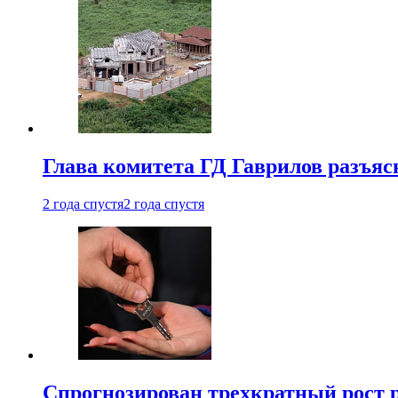
Глава комитета ГД Гаврилов разъяс
2 года спустя
2 года спустя
Спрогнозирован трехкратный рост 