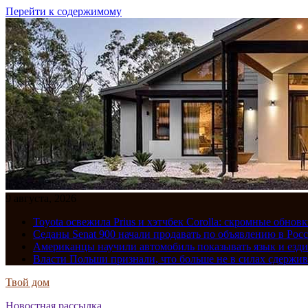
Перейти к содержимому
9 августа, 2026
Toyota освежила Prius и хэтчбек Corolla: скромные обно
Седаны Senat 900 начали продавать по объявлению в Рос
Американцы научили автомобиль показывать язык и езди
Власти Польши признали, что больше не в силах сдержив
Твой дом
Новостная рассылка