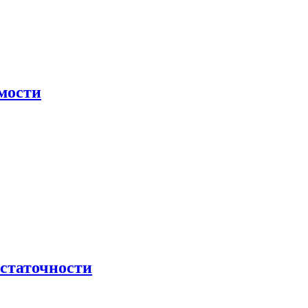
мости
остаточности