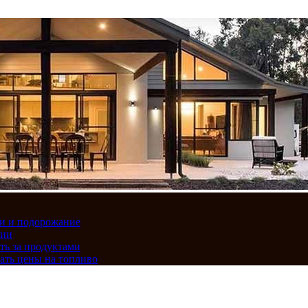
вки и подорожание
сии
ть за продуктами
ать цены на топливо