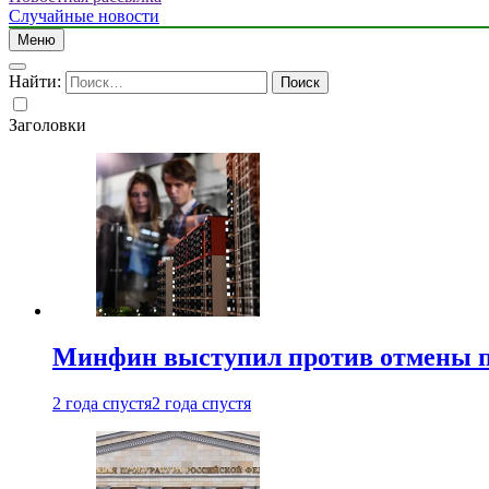
Случайные новости
Меню
Найти:
Заголовки
Минфин выступил против отмены пе
2 года спустя
2 года спустя