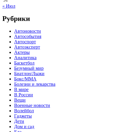
« Июл
Рубрики
Автоновости
Автособытия
Автоспорт
Автоэксперт
Актеры
Аналитика
Баскетбол
Безумный мир
Биатлон/Лыжи
Бокс/MMA
Болезни и лекарства
В мире
В России
Вещи
Военные новости
Волейбол
Гаджеты
Дети
Дом и сад
Еда