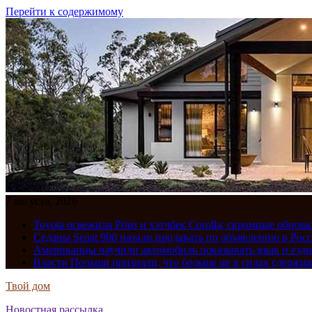
Перейти к содержимому
7 августа, 2026
Toyota освежила Prius и хэтчбек Corolla: скромные обно
Седаны Senat 900 начали продавать по объявлению в Рос
Американцы научили автомобиль показывать язык и езди
Власти Польши признали, что больше не в силах сдержив
Твой дом
Новостная рассылка