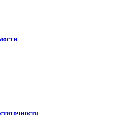
мости
остаточности