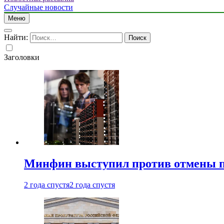
Случайные новости
Меню
Найти:
Заголовки
Минфин выступил против отмены пе
2 года спустя
2 года спустя