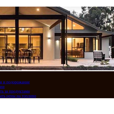
вки и подорожание
сии
ть за продуктами
ать цены на топливо