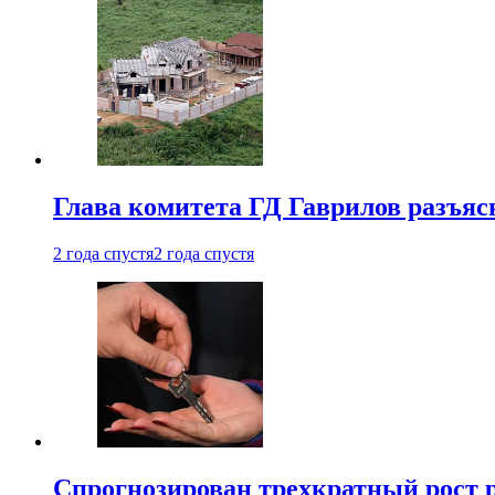
Глава комитета ГД Гаврилов разъяс
2 года спустя
2 года спустя
Спрогнозирован трехкратный рост 