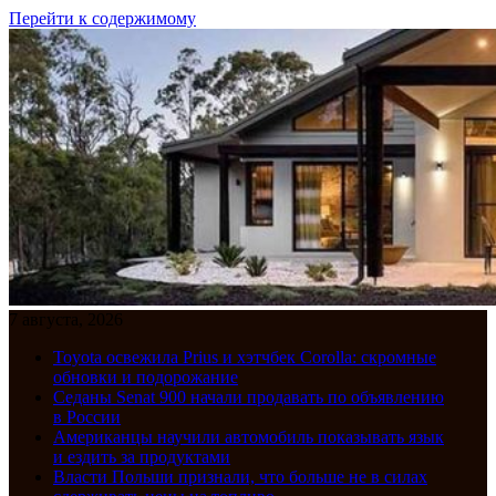
Перейти к содержимому
7 августа, 2026
Toyota освежила Prius и хэтчбек Corolla: скромные
обновки и подорожание
Седаны Senat 900 начали продавать по объявлению
в России
Американцы научили автомобиль показывать язык
и ездить за продуктами
Власти Польши признали, что больше не в силах