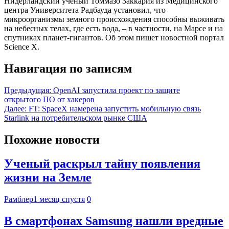
Нидерландский ученый Томмазо Заккария из Медицинского
центра Университета Радбауда установил, что
микроорганизмы земного происхождения способны выживать
на небесных телах, где есть вода, – в частности, на Марсе и на
спутниках планет-гигантов. Об этом пишет новостной портал
Science X.
Навигация по записям
Предыдущая:
OpenAI запустила проект по защите
открытого ПО от хакеров
Далее:
FT: SpaceX намерена запустить мобильную связь
Starlink на потребительском рынке США
Похожие новости
Ученый раскрыл тайну появления
жизни на Земле
Рамблер
1 месяц спустя
0
В смартфонах Samsung нашли вредные