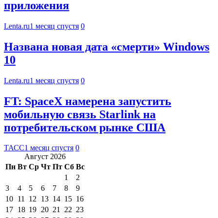
приложения
Lenta.ru
1 месяц спустя
0
Названа новая дата «смерти» Windows
10
Lenta.ru
1 месяц спустя
0
FT: SpaceX намерена запустить
мобильную связь Starlink на
потребительском рынке США
ТАСС
1 месяц спустя
0
Август 2026
Пн
Вт
Ср
Чт
Пт
Сб
Вс
1
2
3
4
5
6
7
8
9
10
11
12
13
14
15
16
17
18
19
20
21
22
23