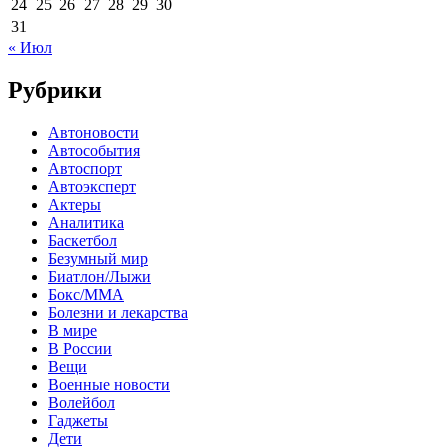
24
25
26
27
28
29
30
31
« Июл
Рубрики
Автоновости
Автособытия
Автоспорт
Автоэксперт
Актеры
Аналитика
Баскетбол
Безумный мир
Биатлон/Лыжи
Бокс/MMA
Болезни и лекарства
В мире
В России
Вещи
Военные новости
Волейбол
Гаджеты
Дети