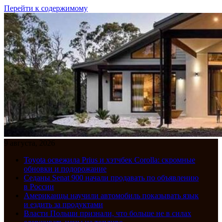
Перейти к содержимому
9 августа, 2026
Toyota освежила Prius и хэтчбек Corolla: скромные
обновки и подорожание
Седаны Senat 900 начали продавать по объявлению
в России
Американцы научили автомобиль показывать язык
и ездить за продуктами
Власти Польши признали, что больше не в силах