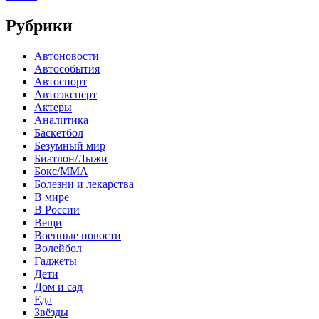
Рубрики
Автоновости
Автособытия
Автоспорт
Автоэксперт
Актеры
Аналитика
Баскетбол
Безумный мир
Биатлон/Лыжи
Бокс/MMA
Болезни и лекарства
В мире
В России
Вещи
Военные новости
Волейбол
Гаджеты
Дети
Дом и сад
Еда
Звёзды