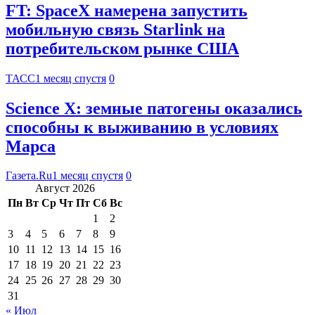
FT: SpaceX намерена запустить
мобильную связь Starlink на
потребительском рынке США
ТАСС
1 месяц спустя
0
Science X: земные патогены оказались
способны к выживанию в условиях
Марса
Газета.Ru
1 месяц спустя
0
Август 2026
Пн
Вт
Ср
Чт
Пт
Сб
Вс
1
2
3
4
5
6
7
8
9
10
11
12
13
14
15
16
17
18
19
20
21
22
23
24
25
26
27
28
29
30
31
« Июл