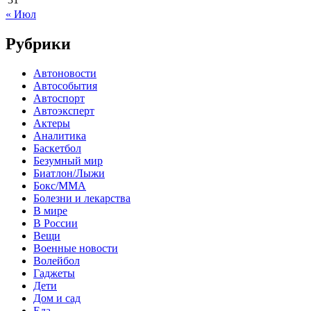
« Июл
Рубрики
Автоновости
Автособытия
Автоспорт
Автоэксперт
Актеры
Аналитика
Баскетбол
Безумный мир
Биатлон/Лыжи
Бокс/MMA
Болезни и лекарства
В мире
В России
Вещи
Военные новости
Волейбол
Гаджеты
Дети
Дом и сад
Еда