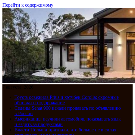
Перейти к содержимому
7 августа, 2026
Toyota освежила Prius и хэтчбек Corolla: скромные
обновки и подорожание
Седаны Senat 900 начали продавать по объявлению
в России
Американцы научили автомобиль показывать язык
и ездить за продуктами
Власти Польши признали, что больше не в силах