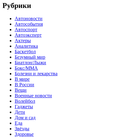
Рубрики
Автоновости
Автособытия
Автоспорт
Автоэксперт
Актеры
Аналитика
Баскетбол
Безумный мир
Биатлон/Лыжи
Бокс/MMA
Болезни и лекарства
В мире
В России
Вещи
Военные новости
Волейбол
Гаджеты
Дети
Дом и сад
Еда
Звёзды
Здоровье