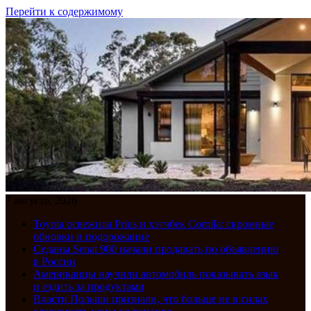
Перейти к содержимому
7 августа, 2026
Toyota освежила Prius и хэтчбек Corolla: скромные
обновки и подорожание
Седаны Senat 900 начали продавать по объявлению
в России
Американцы научили автомобиль показывать язык
и ездить за продуктами
Власти Польши признали, что больше не в силах