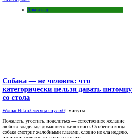
Дом и сад
Собака — не человек: что
категорически нельзя давать питомцу
со стола
WomanHit.ru
3 месяца спустя
0
1 минуты
Пожалеть, угостить, поделиться — естественное желание
любого владельца домашнего животного. Особенно когда
собака смотрит жалобными глазами, словно не ела неделю,
начинает заглядывать в рот и скулить….