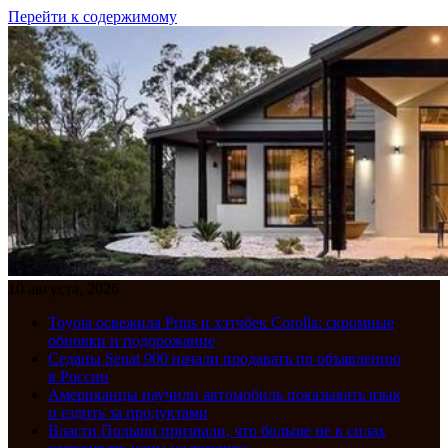
Перейти к содержимому
10 августа, 2026
Toyota освежила Prius и хэтчбек Corolla: скромные
обновки и подорожание
Седаны Senat 900 начали продавать по объявлению
в России
Американцы научили автомобиль показывать язык
и ездить за продуктами
Власти Польши признали, что больше не в силах