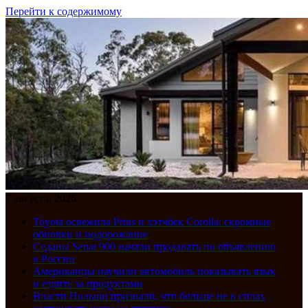
Перейти к содержимому
7 августа, 2026
Toyota освежила Prius и хэтчбек Corolla: скромные
обновки и подорожание
Седаны Senat 900 начали продавать по объявлению
в России
Американцы научили автомобиль показывать язык
и ездить за продуктами
Власти Польши признали, что больше не в силах