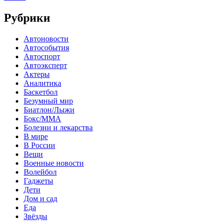
Рубрики
Автоновости
Автособытия
Автоспорт
Автоэксперт
Актеры
Аналитика
Баскетбол
Безумный мир
Биатлон/Лыжи
Бокс/MMA
Болезни и лекарства
В мире
В России
Вещи
Военные новости
Волейбол
Гаджеты
Дети
Дом и сад
Еда
Звёзды