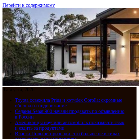
Перейти к содержимому
9 августа, 2026
Toyota освежила Prius и хэтчбек Corolla: скромные
обновки и подорожание
Седаны Senat 900 начали продавать по объявлению
в России
Американцы научили автомобиль показывать язык
и ездить за продуктами
Власти Польши признали, что больше не в силах