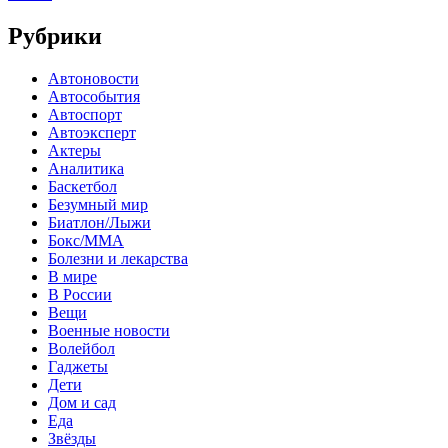
Рубрики
Автоновости
Автособытия
Автоспорт
Автоэксперт
Актеры
Аналитика
Баскетбол
Безумный мир
Биатлон/Лыжи
Бокс/MMA
Болезни и лекарства
В мире
В России
Вещи
Военные новости
Волейбол
Гаджеты
Дети
Дом и сад
Еда
Звёзды