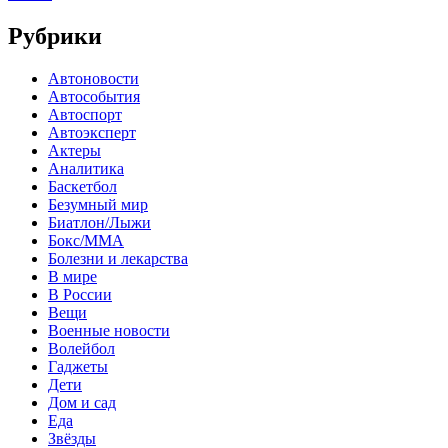
Рубрики
Автоновости
Автособытия
Автоспорт
Автоэксперт
Актеры
Аналитика
Баскетбол
Безумный мир
Биатлон/Лыжи
Бокс/MMA
Болезни и лекарства
В мире
В России
Вещи
Военные новости
Волейбол
Гаджеты
Дети
Дом и сад
Еда
Звёзды