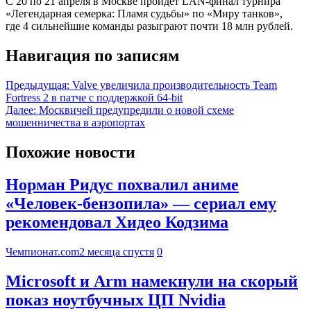
С 20 по 21 апреля в Москве пройдет LAN-финал турнира
«Легендарная семерка: Пламя судьбы» по «Миру танков»,
где 4 сильнейшие команды разыграют почти 18 млн рублей.
Навигация по записям
Предыдущая:
Valve увеличила производительность Team
Fortress 2 в патче с поддержкой 64-bit
Далее:
Москвичей предупредили о новой схеме
мошенничества в аэропортах
Похожие новости
Норман Ридус похвалил аниме
«Человек-бензопила» — сериал ему
рекомендовал Хидео Кодзима
Чемпионат.com
2 месяца спустя
0
Microsoft и Arm намекнули на скорый
показ ноутбучных ЦП Nvidia