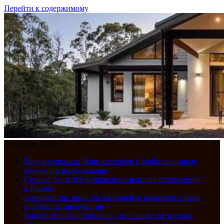
Перейти к содержимому
7 августа, 2026
Toyota освежила Prius и хэтчбек Corolla: скромные
обновки и подорожание
Седаны Senat 900 начали продавать по объявлению
в России
Американцы научили автомобиль показывать язык
и ездить за продуктами
Власти Польши признали, что больше не в силах