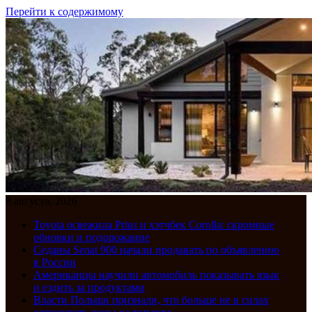
Перейти к содержимому
8 августа, 2026
Toyota освежила Prius и хэтчбек Corolla: скромные
обновки и подорожание
Седаны Senat 900 начали продавать по объявлению
в России
Американцы научили автомобиль показывать язык
и ездить за продуктами
Власти Польши признали, что больше не в силах