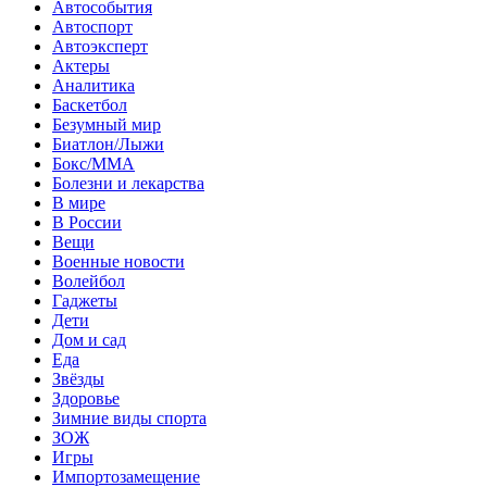
Автособытия
Автоспорт
Автоэксперт
Актеры
Аналитика
Баскетбол
Безумный мир
Биатлон/Лыжи
Бокс/MMA
Болезни и лекарства
В мире
В России
Вещи
Военные новости
Волейбол
Гаджеты
Дети
Дом и сад
Еда
Звёзды
Здоровье
Зимние виды спорта
ЗОЖ
Игры
Импортозамещение