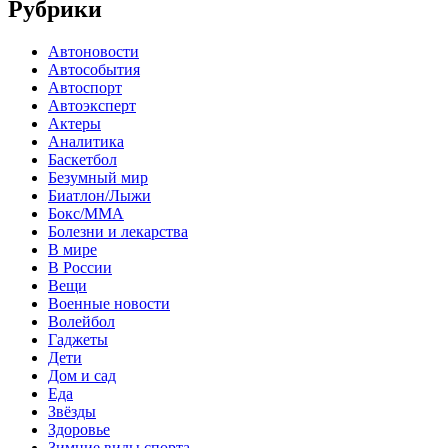
Рубрики
Автоновости
Автособытия
Автоспорт
Автоэксперт
Актеры
Аналитика
Баскетбол
Безумный мир
Биатлон/Лыжи
Бокс/MMA
Болезни и лекарства
В мире
В России
Вещи
Военные новости
Волейбол
Гаджеты
Дети
Дом и сад
Еда
Звёзды
Здоровье
Зимние виды спорта