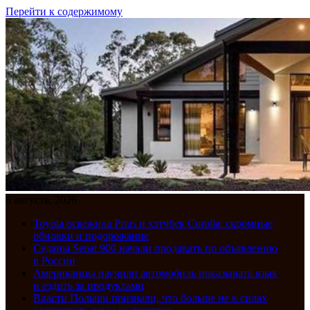
Перейти к содержимому
8 августа, 2026
Toyota освежила Prius и хэтчбек Corolla: скромные
обновки и подорожание
Седаны Senat 900 начали продавать по объявлению
в России
Американцы научили автомобиль показывать язык
и ездить за продуктами
Власти Польши признали, что больше не в силах