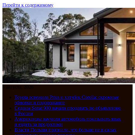
Перейти к содержимому
6 августа, 2026
Toyota освежила Prius и хэтчбек Corolla: скромные
обновки и подорожание
Седаны Senat 900 начали продавать по объявлению
в России
Американцы научили автомобиль показывать язык
и ездить за продуктами
Власти Польши признали, что больше не в силах