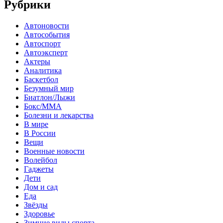
Рубрики
Автоновости
Автособытия
Автоспорт
Автоэксперт
Актеры
Аналитика
Баскетбол
Безумный мир
Биатлон/Лыжи
Бокс/MMA
Болезни и лекарства
В мире
В России
Вещи
Военные новости
Волейбол
Гаджеты
Дети
Дом и сад
Еда
Звёзды
Здоровье
Зимние виды спорта