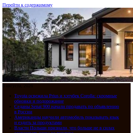
Перейти к содержимому
8 августа, 2026
Toyota освежила Prius и хэтчбек Corolla: скромные
обновки и подорожание
Седаны Senat 900 начали продавать по объявлению
в России
Американцы научили автомобиль показывать язык
и ездить за продуктами
Власти Польши признали, что больше не в силах