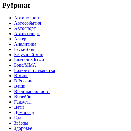
Рубрики
Автоновости
Автособытия
Автоспорт
Автоэксперт
Актеры
Аналитика
Баскетбол
Безумный мир
Биатлон/Лыжи
Бокс/MMA
Болезни и лекарства
В мире
В России
Вещи
Военные новости
Волейбол
Гаджеты
Дети
Дом и сад
Еда
Звёзды
Здоровье