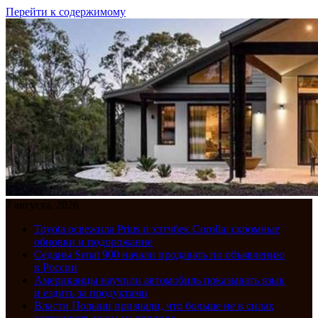
Перейти к содержимому
7 августа, 2026
Toyota освежила Prius и хэтчбек Corolla: скромные
обновки и подорожание
Седаны Senat 900 начали продавать по объявлению
в России
Американцы научили автомобиль показывать язык
и ездить за продуктами
Власти Польши признали, что больше не в силах