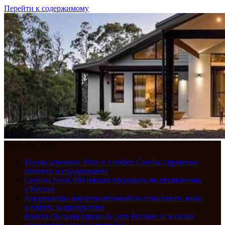
Перейти к содержимому
7 августа, 2026
Toyota освежила Prius и хэтчбек Corolla: скромные
обновки и подорожание
Седаны Senat 900 начали продавать по объявлению
в России
Американцы научили автомобиль показывать язык
и ездить за продуктами
Власти Польши признали, что больше не в силах