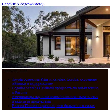
Перейти к содержимому
7 августа, 2026
Toyota освежила Prius и хэтчбек Corolla: скромные
обновки и подорожание
Седаны Senat 900 начали продавать по объявлению
в России
Американцы научили автомобиль показывать язык
и ездить за продуктами
Власти Польши признали, что больше не в силах