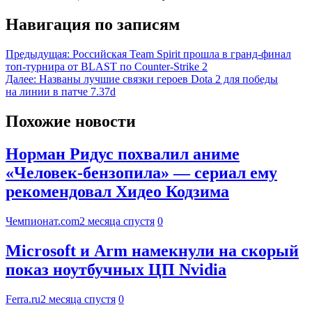
Навигация по записям
Предыдущая:
Российская Team Spirit прошла в гранд-финал
топ-турнира от BLAST по Counter-Strike 2
Далее:
Названы лучшие связки героев Dota 2 для победы
на линии в патче 7.37d
Похожие новости
Норман Ридус похвалил аниме
«Человек-бензопила» — сериал ему
рекомендовал Хидео Кодзима
Чемпионат.com
2 месяца спустя
0
Microsoft и Arm намекнули на скорый
показ ноутбучных ЦП Nvidia
Ferra.ru
2 месяца спустя
0