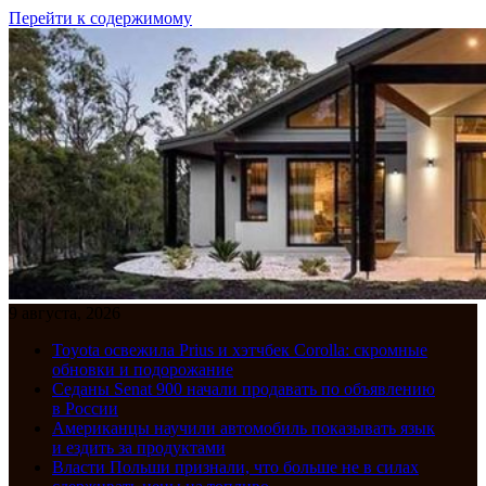
Перейти к содержимому
9 августа, 2026
Toyota освежила Prius и хэтчбек Corolla: скромные
обновки и подорожание
Седаны Senat 900 начали продавать по объявлению
в России
Американцы научили автомобиль показывать язык
и ездить за продуктами
Власти Польши признали, что больше не в силах