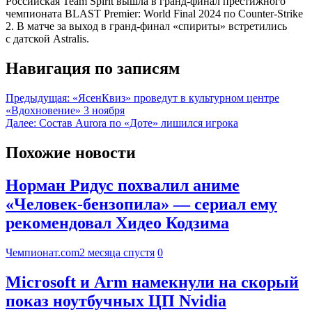
Российская Team Spirit вышла в гранд-финал престижного
чемпионата BLAST Premier: World Final 2024 по Counter-Strike
2. В матче за выход в гранд-финал «спириты» встретились
с датской Astralis.
Навигация по записям
Предыдущая:
«ЯсенКвиз» проведут в культурном центре
«Вдохновение» 3 ноября
Далее:
Состав Aurora по «Доте» лишился игрока
Похожие новости
Норман Ридус похвалил аниме
«Человек-бензопила» — сериал ему
рекомендовал Хидео Кодзима
Чемпионат.com
2 месяца спустя
0
Microsoft и Arm намекнули на скорый
показ ноутбучных ЦП Nvidia