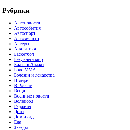
Рубрики
Автоновости
Автособытия
Автоспорт
Автоэксперт
Актеры
Аналитика
Баскетбол
Безумный мир
Биатлон/Лыжи
Бокс/MMA
Болезни и лекарства
В мире
В России
Вещи
Военные новости
Волейбол
Гаджеты
Дети
Дом и сад
Еда
Звёзды