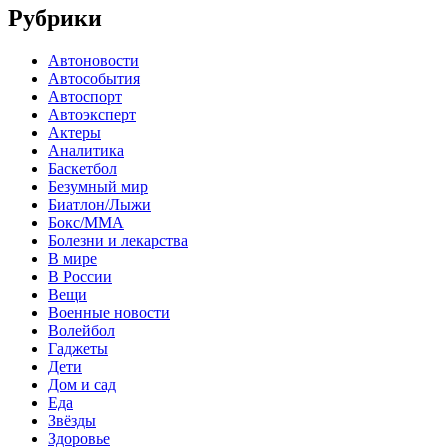
Рубрики
Автоновости
Автособытия
Автоспорт
Автоэксперт
Актеры
Аналитика
Баскетбол
Безумный мир
Биатлон/Лыжи
Бокс/MMA
Болезни и лекарства
В мире
В России
Вещи
Военные новости
Волейбол
Гаджеты
Дети
Дом и сад
Еда
Звёзды
Здоровье