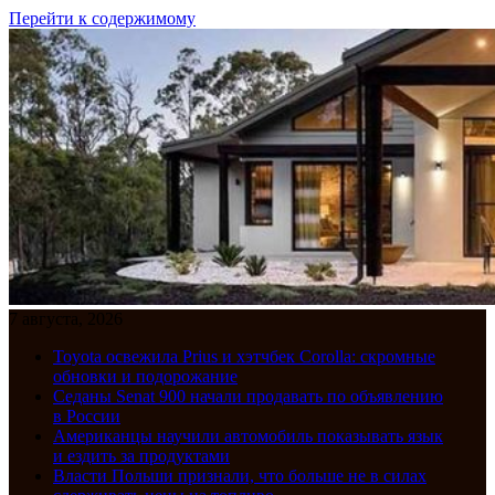
Перейти к содержимому
7 августа, 2026
Toyota освежила Prius и хэтчбек Corolla: скромные
обновки и подорожание
Седаны Senat 900 начали продавать по объявлению
в России
Американцы научили автомобиль показывать язык
и ездить за продуктами
Власти Польши признали, что больше не в силах