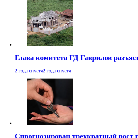
Глава комитета ГД Гаврилов разъяс
2 года спустя
2 года спустя
Спрогнозирован трехкратный рост 