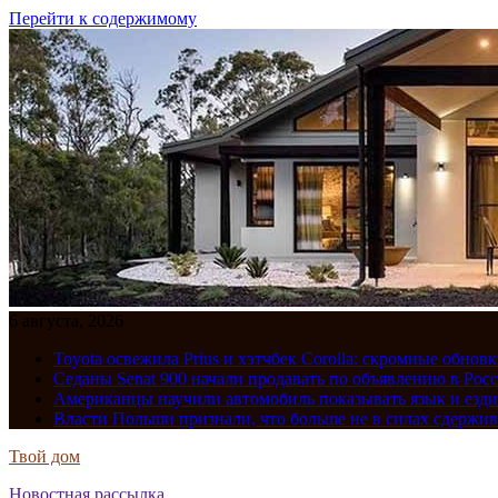
Перейти к содержимому
6 августа, 2026
Toyota освежила Prius и хэтчбек Corolla: скромные обно
Седаны Senat 900 начали продавать по объявлению в Рос
Американцы научили автомобиль показывать язык и езди
Власти Польши признали, что больше не в силах сдержив
Твой дом
Новостная рассылка