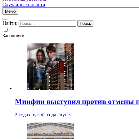
Случайные новости
Меню
Найти:
Заголовки
Минфин выступил против отмены пе
2 года спустя
2 года спустя