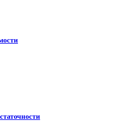
мости
остаточности