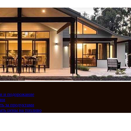
вки и подорожание
сии
ть за продуктами
ать цены на топливо