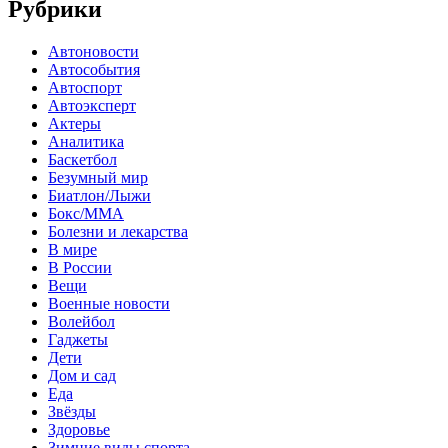
Рубрики
Автоновости
Автособытия
Автоспорт
Автоэксперт
Актеры
Аналитика
Баскетбол
Безумный мир
Биатлон/Лыжи
Бокс/MMA
Болезни и лекарства
В мире
В России
Вещи
Военные новости
Волейбол
Гаджеты
Дети
Дом и сад
Еда
Звёзды
Здоровье
Зимние виды спорта