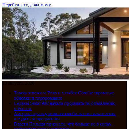
Перейти к содержимому
10 августа, 2026
Toyota освежила Prius и хэтчбек Corolla: скромные
обновки и подорожание
Седаны Senat 900 начали продавать по объявлению
в России
Американцы научили автомобиль показывать язык
и ездить за продуктами
Власти Польши признали, что больше не в силах