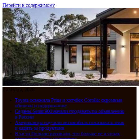
Перейти к содержимому
7 августа, 2026
Toyota освежила Prius и хэтчбек Corolla: скромные
обновки и подорожание
Седаны Senat 900 начали продавать по объявлению
в России
Американцы научили автомобиль показывать язык
и ездить за продуктами
Власти Польши признали, что больше не в силах