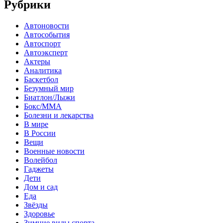
Рубрики
Автоновости
Автособытия
Автоспорт
Автоэксперт
Актеры
Аналитика
Баскетбол
Безумный мир
Биатлон/Лыжи
Бокс/MMA
Болезни и лекарства
В мире
В России
Вещи
Военные новости
Волейбол
Гаджеты
Дети
Дом и сад
Еда
Звёзды
Здоровье
Зимние виды спорта