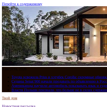
Перейти к содержимому
6 августа, 2026
Toyota освежила Prius и хэтчбек Corolla: скромные обно
Седаны Senat 900 начали продавать по объявлению в Рос
Американцы научили автомобиль показывать язык и езди
Власти Польши признали, что больше не в силах сдержив
Твой дом
Новостная рассылка