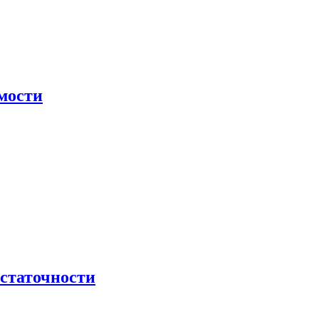
мости
остаточности