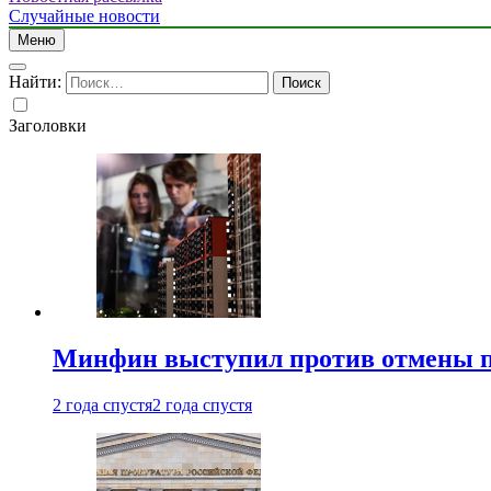
Случайные новости
Меню
Найти:
Заголовки
Минфин выступил против отмены пе
2 года спустя
2 года спустя