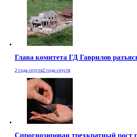
Глава комитета ГД Гаврилов разъяс
2 года спустя
2 года спустя
Спрогнозирован трехкратный рост 