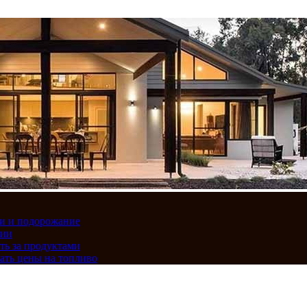
вки и подорожание
сии
ть за продуктами
ать цены на топливо