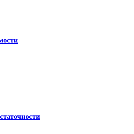
мости
остаточности