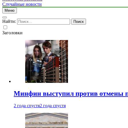
Случайные новости
Меню
Найти:
Заголовки
Минфин выступил против отмены пе
2 года спустя
2 года спустя