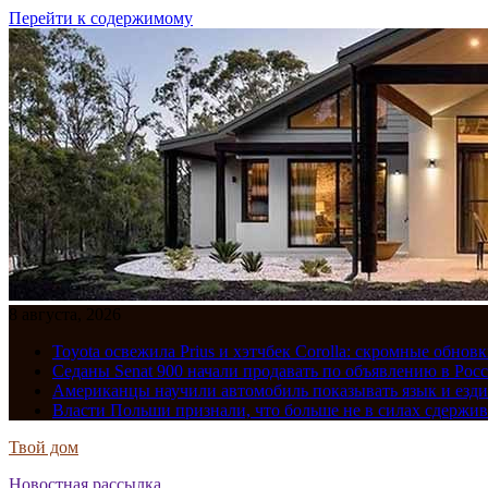
Перейти к содержимому
8 августа, 2026
Toyota освежила Prius и хэтчбек Corolla: скромные обно
Седаны Senat 900 начали продавать по объявлению в Рос
Американцы научили автомобиль показывать язык и езди
Власти Польши признали, что больше не в силах сдержив
Твой дом
Новостная рассылка