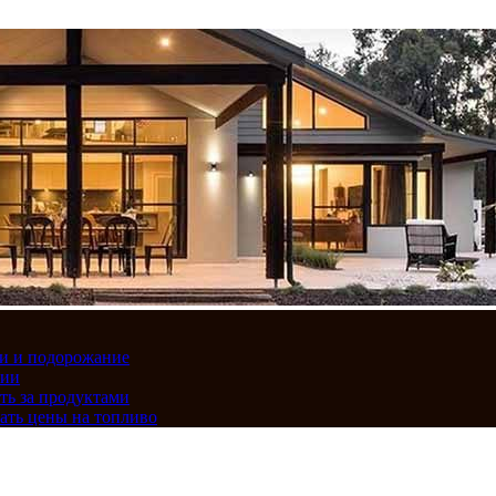
вки и подорожание
сии
ть за продуктами
ать цены на топливо