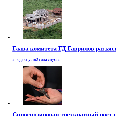
Глава комитета ГД Гаврилов разъяс
2 года спустя
2 года спустя
Спрогнозирован трехкратный рост 