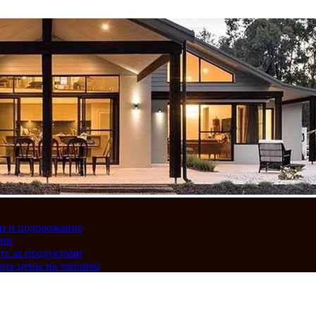
вки и подорожание
сии
ть за продуктами
ать цены на топливо