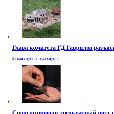
Глава комитета ГД Гаврилов разъяс
2 года спустя
2 года спустя
Спрогнозирован трехкратный рост 