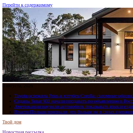
Перейти к содержимому
8 августа, 2026
Toyota освежила Prius и хэтчбек Corolla: скромные обно
Седаны Senat 900 начали продавать по объявлению в Рос
Американцы научили автомобиль показывать язык и езди
Власти Польши признали, что больше не в силах сдержив
Твой дом
Новостная рассылка