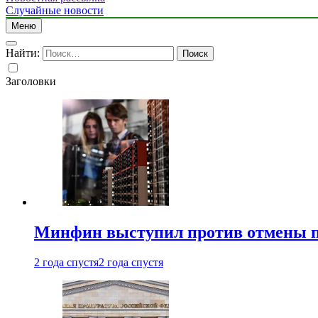
Случайные новости
Меню
Найти:
Заголовки
Минфин выступил против отмены пе
2 года спустя
2 года спустя