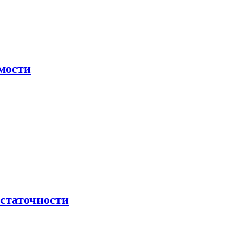
мости
остаточности