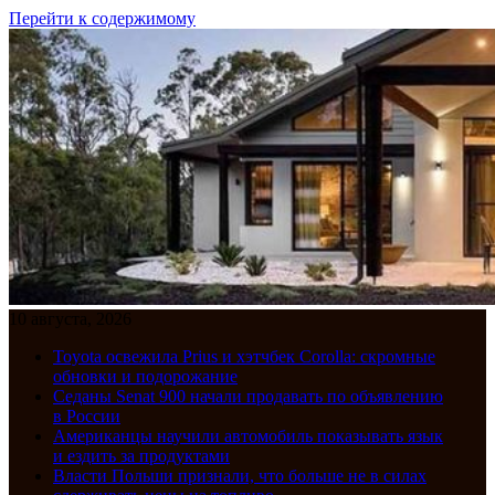
Перейти к содержимому
10 августа, 2026
Toyota освежила Prius и хэтчбек Corolla: скромные
обновки и подорожание
Седаны Senat 900 начали продавать по объявлению
в России
Американцы научили автомобиль показывать язык
и ездить за продуктами
Власти Польши признали, что больше не в силах