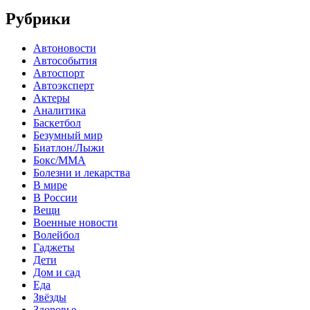
Рубрики
Автоновости
Автособытия
Автоспорт
Автоэксперт
Актеры
Аналитика
Баскетбол
Безумный мир
Биатлон/Лыжи
Бокс/MMA
Болезни и лекарства
В мире
В России
Вещи
Военные новости
Волейбол
Гаджеты
Дети
Дом и сад
Еда
Звёзды
Здоровье