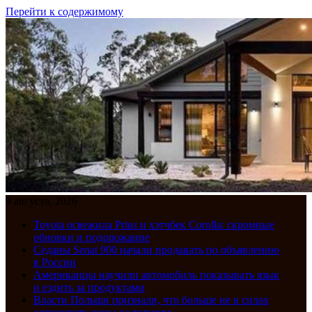
Перейти к содержимому
9 августа, 2026
Toyota освежила Prius и хэтчбек Corolla: скромные
обновки и подорожание
Седаны Senat 900 начали продавать по объявлению
в России
Американцы научили автомобиль показывать язык
и ездить за продуктами
Власти Польши признали, что больше не в силах