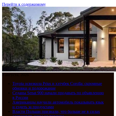
Перейти к содержимому
8 августа, 2026
Toyota освежила Prius и хэтчбек Corolla: скромные
обновки и подорожание
Седаны Senat 900 начали продавать по объявлению
в России
Американцы научили автомобиль показывать язык
и ездить за продуктами
Власти Польши признали, что больше не в силах