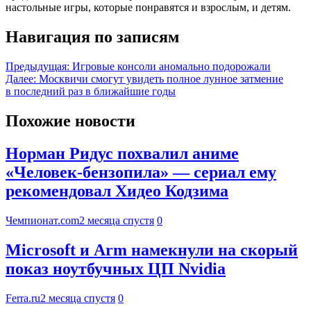
настольные игры, которые понравятся и взрослым, и детям.
Навигация по записям
Предыдущая:
Игровые консоли аномально подорожали
Далее:
Москвичи смогут увидеть полное лунное затмение
в последний раз в ближайшие годы
Похожие новости
Норман Ридус похвалил аниме
«Человек-бензопила» — сериал ему
рекомендовал Хидео Кодзима
Чемпионат.com
2 месяца спустя
0
Microsoft и Arm намекнули на скорый
показ ноутбучных ЦП Nvidia
Ferra.ru
2 месяца спустя
0